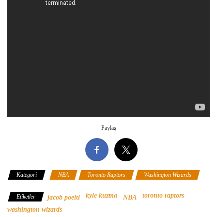
Paylaş
Kategori
NBA
Toronto Raptors
Washington Wizards
kyle kuzma
toronto raptors
Etiketler
jacob poeltl
NBA
washington wizards