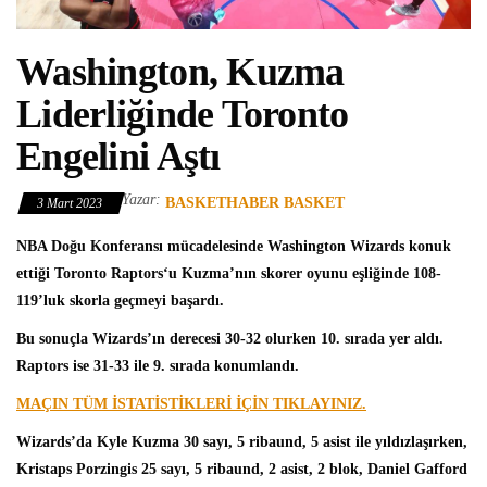
Washington, Kuzma
Liderliğinde Toronto
Engelini Aştı
Yazar:
BASKETHABER BASKET
3 Mart 2023
NBA
Doğu Konferansı mücadelesinde
Washington Wizards
konuk
ettiği
Toronto Raptors
‘u Kuzma’nın skorer oyunu eşliğinde 108-
119’luk skorla geçmeyi başardı.
Bu sonuçla Wizards’ın derecesi 30-32 olurken 10. sırada yer aldı.
Raptors ise 31-33 ile 9. sırada konumlandı.
MAÇIN TÜM İSTATİSTİKLERİ İÇİN TIKLAYINIZ.
Wizards’da
Kyle Kuzma
30 sayı, 5 ribaund, 5 asist ile yıldızlaşırken,
Kristaps Porzingis 25 sayı, 5 ribaund, 2 asist, 2 blok, Daniel Gafford