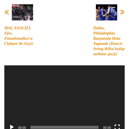
MAÇ ANALİZİ:
Dallas,
Efes,
Philadelphia
Panathinaikos’u
Karşısında Hata
Clyburn ile Geçti
Yapmadı (Doncic-
Irving ikilisi kulüp
tarihine geçti)
Video
oynatıcı
00:00
00:00