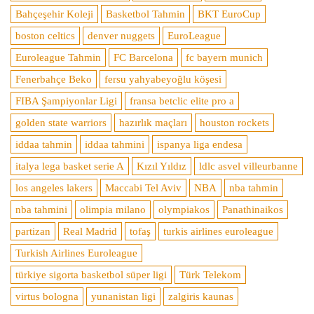
Bahçeşehir Koleji
Basketbol Tahmin
BKT EuroCup
boston celtics
denver nuggets
EuroLeague
Euroleague Tahmin
FC Barcelona
fc bayern munich
Fenerbahçe Beko
fersu yahyabeyoğlu köşesi
FIBA Şampiyonlar Ligi
fransa betclic elite pro a
golden state warriors
hazırlık maçları
houston rockets
iddaa tahmin
iddaa tahmini
ispanya liga endesa
italya lega basket serie A
Kızıl Yıldız
ldlc asvel villeurbanne
los angeles lakers
Maccabi Tel Aviv
NBA
nba tahmin
nba tahmini
olimpia milano
olympiakos
Panathinaikos
partizan
Real Madrid
tofaş
turkis airlines euroleague
Turkish Airlines Euroleague
türkiye sigorta basketbol süper ligi
Türk Telekom
virtus bologna
yunanistan ligi
zalgiris kaunas