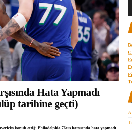
B
C
E
E
Fi
T
arşısında Hata Yapmadı
ulüp tarihine geçti)
A
Tu
vericks
konuk ettiği
Philadelphia 76ers
karşısında hata yapmadı