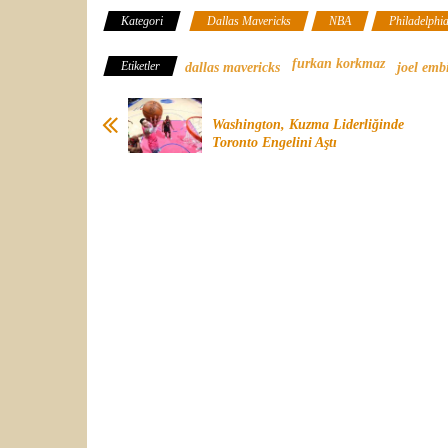
Kategori
Dallas Mavericks
NBA
Philadelphi
furkan korkmaz
Etiketler
dallas mavericks
joel emb
Washington, Kuzma Liderliğinde
Toronto Engelini Aştı