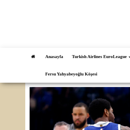
İçeriğe
atla
Anasayfa
Turkish Airlines EuroLeague
Fersu Yahyabeyoğlu Köşesi