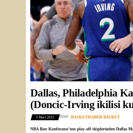
Dallas, Philadelphia K
(Doncic-Irving ikilisi k
Yazar:
BASKETHABER BASKET
3 Mart 2023
NBA
Batı Konferansı’nın play-off ekiplerinden
Dallas Ma