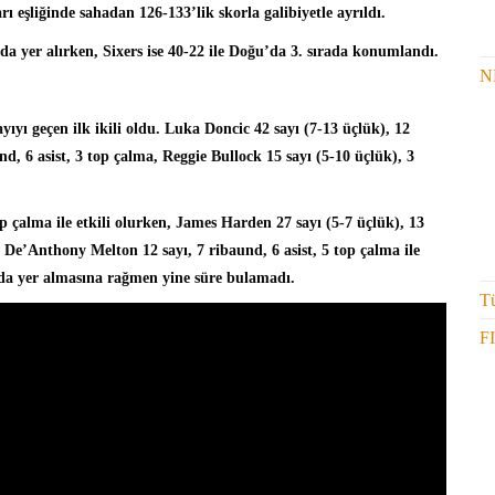
ı eşliğinde sahadan 126-133’lik skorla galibiyetle ayrıldı.
da yer alırken, Sixers ise 40-22 ile Doğu’da 3. sırada konumlandı.
N
ıyı geçen ilk ikili oldu.
Luka Doncic
42 sayı (7-13 üçlük), 12
nd, 6 asist, 3 top çalma, Reggie Bullock 15 sayı (5-10 üçlük), 3
op çalma ile etkili olurken, James Harden 27 sayı (5-7 üçlük), 13
, De’Anthony Melton 12 sayı, 7 ribaund, 6 asist, 5 top çalma ile
da yer almasına rağmen yine süre bulamadı.
Tü
F