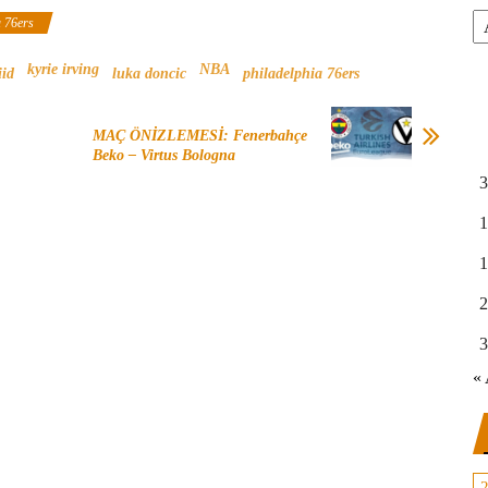
Ar
a 76ers
kyrie irving
NBA
iid
luka doncic
philadelphia 76ers
MAÇ ÖNİZLEMESİ: Fenerbahçe
Beko – Virtus Bologna
3
1
1
2
3
« 