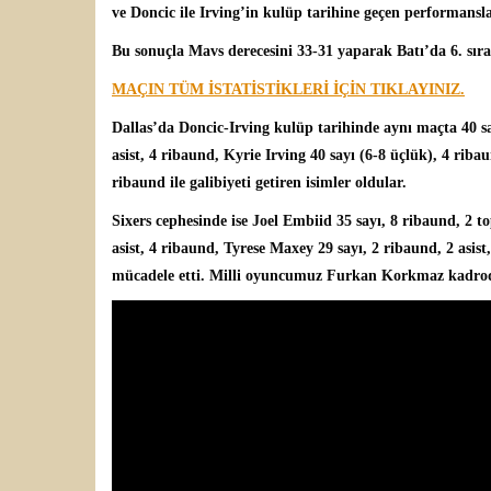
ve Doncic ile Irving’in kulüp tarihine geçen performanslar
Bu sonuçla Mavs derecesini 33-31 yaparak Batı’da 6. sıra
MAÇIN TÜM İSTATİSTİKLERİ İÇİN TIKLAYINIZ.
Dallas’da Doncic-Irving kulüp tarihinde aynı maçta 40 say
asist, 4 ribaund,
Kyrie Irving
40 sayı (6-8 üçlük), 4 ribau
ribaund ile galibiyeti getiren isimler oldular.
Sixers cephesinde ise
Joel Embiid
35 sayı, 8 ribaund, 2 t
asist, 4 ribaund, Tyrese Maxey 29 sayı, 2 ribaund, 2 asist
mücadele etti. Milli oyuncumuz
Furkan Korkmaz
kadro