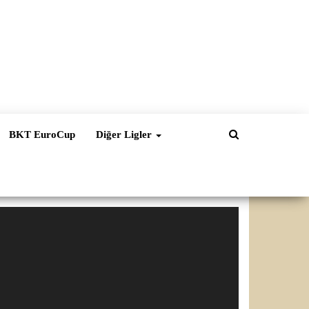
BKT EuroCup
Diğer Ligler
ideo
natıcı