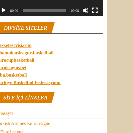
00:00
00:00
TAVSIYE SITELER
asketservisi.com
hampionsleague.basketball
urocupbasketball
uroleague.net
ba.basketball
ürkiye Basketbol Federasyonu
SITE IÇI LINKLER
nasayfa
rkish Airlines EuroLeague
EuroLeague