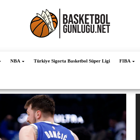
Basketbol
NBA, FIBA,
EuroLeague,
Haber
Süper Lig ve
NBA
Türkiye Sigorta Basketbol Süper Ligi
FIBA
Dünya
Ligleri
V
oy