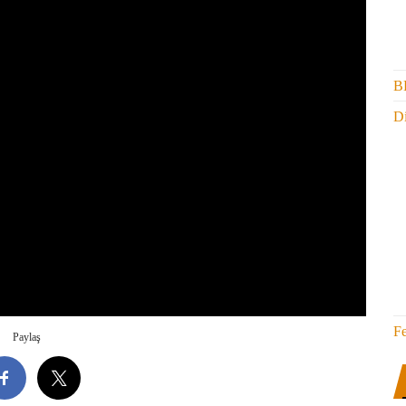
B
Di
F
Paylaş