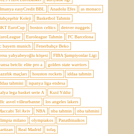
almanya easyCredit BBL
Anadolu Efes
as monaco
ahçeşehir Koleji
Basketbol Tahmin
BKT EuroCup
boston celtics
denver nuggets
EuroLeague
Euroleague Tahmin
FC Barcelona
c bayern munich
Fenerbahçe Beko
ersu yahyabeyoğlu köşesi
FIBA Şampiyonlar Ligi
ransa betclic elite pro a
golden state warriors
azırlık maçları
houston rockets
iddaa tahmin
ddaa tahmini
ispanya liga endesa
talya lega basket serie A
Kızıl Yıldız
dlc asvel villeurbanne
los angeles lakers
accabi Tel Aviv
NBA
nba tahmin
nba tahmini
limpia milano
olympiakos
Panathinaikos
artizan
Real Madrid
tofaş