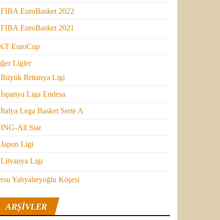
FIBA EuroBasket 2022
FIBA EuroBasket 2021
KT EuroCup
ğer Ligler
Büyük Britanya Ligi
İspanya Liga Endesa
İtalya Lega Basket Serie A
ING-All Star
Japon Ligi
Litvanya Ligi
ersu Yahyabeyoğlu Köşesi
ARŞIVLER