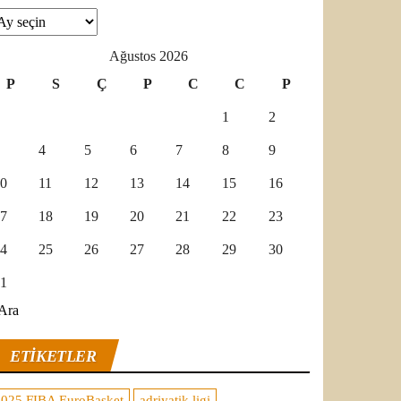
şivler
Ağustos 2026
P
S
Ç
P
C
C
P
1
2
4
5
6
7
8
9
0
11
12
13
14
15
16
7
18
19
20
21
22
23
4
25
26
27
28
29
30
1
Ara
ETIKETLER
2025 FIBA EuroBasket
adriyatik ligi