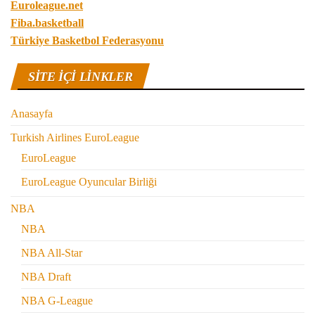
Euroleague.net
Fiba.basketball
Türkiye Basketbol Federasyonu
SITE IÇI LINKLER
Anasayfa
Turkish Airlines EuroLeague
EuroLeague
EuroLeague Oyuncular Birliği
NBA
NBA
NBA All-Star
NBA Draft
NBA G-League