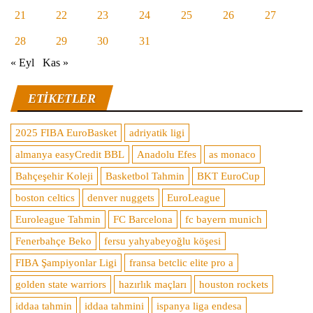
21
22
23
24
25
26
27
28
29
30
31
« Eyl
Kas »
ETIKETLER
2025 FIBA EuroBasket
adriyatik ligi
almanya easyCredit BBL
Anadolu Efes
as monaco
Bahçeşehir Koleji
Basketbol Tahmin
BKT EuroCup
boston celtics
denver nuggets
EuroLeague
Euroleague Tahmin
FC Barcelona
fc bayern munich
Fenerbahçe Beko
fersu yahyabeyoğlu köşesi
FIBA Şampiyonlar Ligi
fransa betclic elite pro a
golden state warriors
hazırlık maçları
houston rockets
iddaa tahmin
iddaa tahmini
ispanya liga endesa