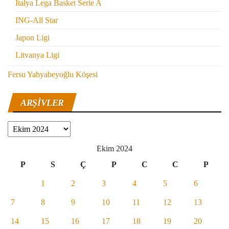
İtalya Lega Basket Serie A
ING-All Star
Japon Ligi
Litvanya Ligi
Fersu Yahyabeyoğlu Köşesi
ARŞIVLER
Arşivler
Ekim 2024
P
S
Ç
P
C
C
P
1
2
3
4
5
6
7
8
9
10
11
12
13
14
15
16
17
18
19
20