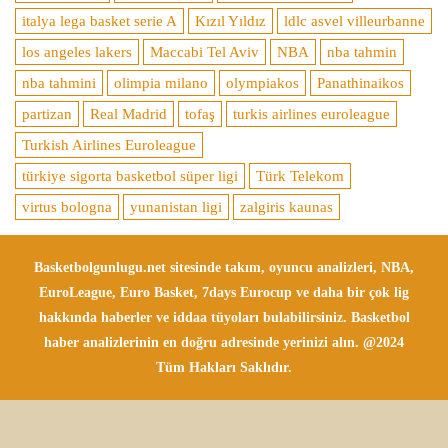
italya lega basket serie A
Kızıl Yıldız
ldlc asvel villeurbanne
los angeles lakers
Maccabi Tel Aviv
NBA
nba tahmin
nba tahmini
olimpia milano
olympiakos
Panathinaikos
partizan
Real Madrid
tofaş
turkis airlines euroleague
Turkish Airlines Euroleague
türkiye sigorta basketbol süper ligi
Türk Telekom
virtus bologna
yunanistan ligi
zalgiris kaunas
Basketbolgunlugu.net sitesinde takım, oyuncu analizleri, NBA,
EuroLeague, Euro Basket, 7days Eurocup ve daha bir çok lig
hakkında haberler ve iddaa tüyoları bulabilirsiniz. Basketbol
haber analizlerinin en doğru adresinde yerinizi alın. @2024
Tüm Hakları Saklıdır.