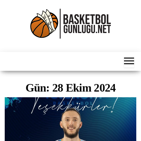
İçeriğe
atla
Basketbol
NBA, FIBA,
EuroLeague,
Haber
Süper Lig ve
Dünya
Ligleri
Gün:
28 Ekim 2024