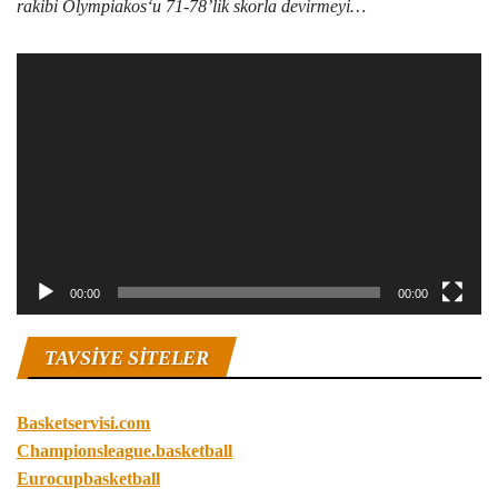
rakibi Olympiakos‘u 71-78’lik skorla devirmeyi…
Video
oynatıcı
00:00
00:00
TAVSIYE SITELER
Basketservisi.com
Championsleague.basketball
Eurocupbasketball