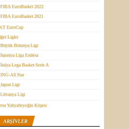
FIBA EuroBasket 2022
FIBA EuroBasket 2021
KT EuroCup
ğer Ligler
Büyük Britanya Ligi
İspanya Liga Endesa
İtalya Lega Basket Serie A
ING-All Star
Japon Ligi
Litvanya Ligi
ersu Yahyabeyoğlu Köşesi
ARŞIVLER