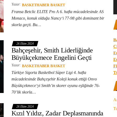
Yazar:
BASKETHABER BASKET
Fransa Betclic ELITE Pro A 6. hafta mücadelesinde AS
Monaco, konuk olduğu Nancy‘i 77-98 gibi dominant bir
skorla geçti. Bu…
B
26 Ekim 2024
C
Bahçeşehir, Smith Liderliğinde
E
Büyükçekmece Engelini Geçti
E
Yazar:
Fi
BASKETHABER BASKET
Türkiye Sigorta Basketbol Süper Ligi 4. hafta
T
mücadelesinde Bahçeşehir Koleji konuk ettiği Onvo
Büyükçekmece‘yi Smith’in skorer oyunu eşliğinde 76-
70’lik skorla…
A
26 Ekim 2024
Tu
Kızıl Yıldız, Zadar Deplasmanında