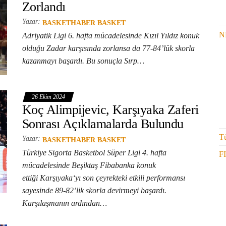
Zorlandı
Yazar:
BASKETHABER BASKET
N
Adriyatik Ligi 6. hafta mücadelesinde Kızıl Yıldız konuk
olduğu Zadar karşısında zorlansa da 77-84’lük skorla
kazanmayı başardı. Bu sonuçla Sırp…
26 Ekim 2024
Koç Alimpijevic, Karşıyaka Zaferi
Sonrası Açıklamalarda Bulundu
Tü
Yazar:
BASKETHABER BASKET
Türkiye Sigorta Basketbol Süper Ligi 4. hafta
F
mücadelesinde Beşiktaş Fibabanka konuk
ettiği Karşıyaka‘yı son çeyrekteki etkili performansı
sayesinde 89-82’lik skorla devirmeyi başardı.
Karşılaşmanın ardından…