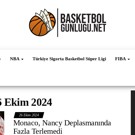
Basketbol
NBA, FIBA,
EuroLeague,
Haber
Süper Lig ve
NBA
Türkiye Sigorta Basketbol Süper Ligi
FIBA
Dünya
Ligleri
V
6 Ekim 2024
oy
26 Ekim 2024
Monaco, Nancy Deplasmanında
Fazla Terlemedi