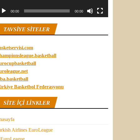
00:00
00:00
TAVSIYE SITELER
asketservisi.com
hampionsleague.basketball
urocupbasketball
uroleague.net
ba.basketball
ürkiye Basketbol Federasyonu
SITE IÇI LINKLER
nasayfa
rkish Airlines EuroLeague
EuroLeague