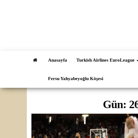
İçeriğe
atla
Anasayfa
Turkish Airlines EuroLeague
Fersu Yahyabeyoğlu Köşesi
Gün:
2