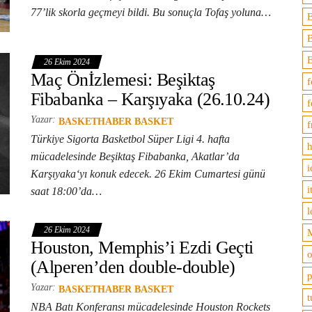
77’lik skorla geçmeyi bildi. Bu sonuçla Tofaş yoluna…
B
26 Ekim 2024
Maç Önİzlemesi: Beşiktaş
f
Fibabanka – Karşıyaka (26.10.24)
f
Yazar:
BASKETHABER BASKET
f
Türkiye Sigorta Basketbol Süper Ligi 4. hafta
h
mücadelesinde Beşiktaş Fibabanka, Akatlar’da
i
Karşıyaka‘yı konuk edecek. 26 Ekim Cumartesi günü
i
saat 18:00’da…
l
26 Ekim 2024
M
Houston, Memphis’i Ezdi Geçti
o
(Alperen’den double-double)
p
Yazar:
BASKETHABER BASKET
t
NBA Batı Konferansı mücadelesinde Houston Rockets