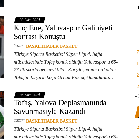
Ar
26 Ekim 2024
Koç Ene, Yalovaspor Galibiyeti
Sonrası Konuştu
Yazar:
BASKETHABER BASKET
7
Türkiye Sigorta Basketbol Süper Ligi 4. hafta
mücadelesinde Tofaş konuk olduğu Yalovaspor‘u 65-
1
77’lik skorla geçmeyi bildi. Karşılaşmanın ardından
2
Tofaş‘ın başarılı koçu Orhun Ene açıklamalarda…
2
26 Ekim 2024
« 
Tofaş, Yalova Deplasmanında
Savunmasıyla Kazandı
Yazar:
BASKETHABER BASKET
Türkiye Sigorta Basketbol Süper Ligi 4. hafta
mücadelesinde Tofaş konuk olduğu Yalovaspor‘u 65-