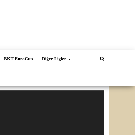
BKT EuroCup
Diğer Ligler
ideo
natıcı