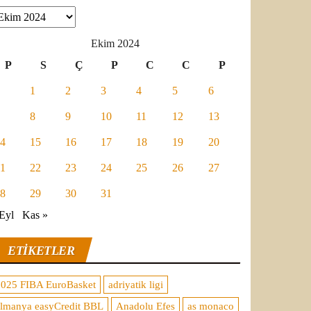
şivler
Ekim 2024
P
S
Ç
P
C
C
P
1
2
3
4
5
6
8
9
10
11
12
13
4
15
16
17
18
19
20
1
22
23
24
25
26
27
8
29
30
31
Eyl
Kas »
ETIKETLER
2025 FIBA EuroBasket
adriyatik ligi
almanya easyCredit BBL
Anadolu Efes
as monaco