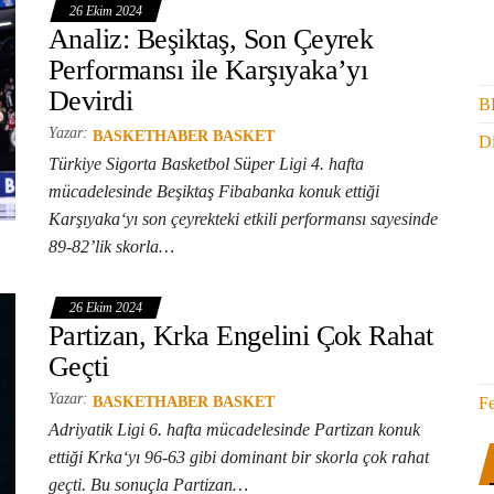
26 Ekim 2024
Analiz: Beşiktaş, Son Çeyrek
Performansı ile Karşıyaka’yı
Devirdi
B
Yazar:
BASKETHABER BASKET
Di
Türkiye Sigorta Basketbol Süper Ligi 4. hafta
mücadelesinde Beşiktaş Fibabanka konuk ettiği
Karşıyaka‘yı son çeyrekteki etkili performansı sayesinde
89-82’lik skorla…
26 Ekim 2024
Partizan, Krka Engelini Çok Rahat
Geçti
Yazar:
F
BASKETHABER BASKET
Adriyatik Ligi 6. hafta mücadelesinde Partizan konuk
ettiği Krka‘yı 96-63 gibi dominant bir skorla çok rahat
geçti. Bu sonuçla Partizan…