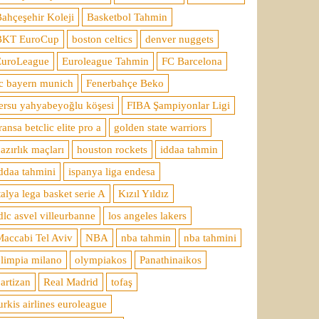
ahçeşehir Koleji
Basketbol Tahmin
BKT EuroCup
boston celtics
denver nuggets
EuroLeague
Euroleague Tahmin
FC Barcelona
c bayern munich
Fenerbahçe Beko
ersu yahyabeyoğlu köşesi
FIBA Şampiyonlar Ligi
ransa betclic elite pro a
golden state warriors
azırlık maçları
houston rockets
iddaa tahmin
ddaa tahmini
ispanya liga endesa
talya lega basket serie A
Kızıl Yıldız
dlc asvel villeurbanne
los angeles lakers
accabi Tel Aviv
NBA
nba tahmin
nba tahmini
limpia milano
olympiakos
Panathinaikos
artizan
Real Madrid
tofaş
urkis airlines euroleague