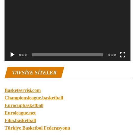
oynatıcı
00:00
00:00
TAVSIYE SITELER
Basketservisi.com
Championsleague.basketball
Eurocupbasketball
Euroleague.net
Fiba.basketball
Türkiye Basketbol Federasyonu