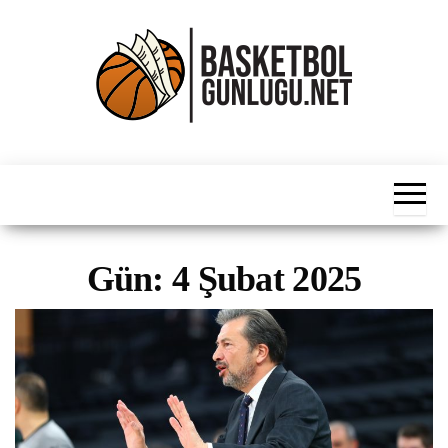
İçeriğe
atla
Basketbol
NBA, FIBA,
EuroLeague,
Haber
Süper Lig ve
Dünya
Ligleri
Gün:
4 Şubat 2025