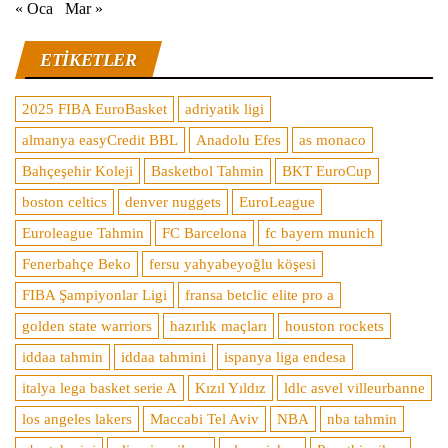
« Oca
Mar »
ETIKETLER
2025 FIBA EuroBasket
adriyatik ligi
almanya easyCredit BBL
Anadolu Efes
as monaco
Bahçeşehir Koleji
Basketbol Tahmin
BKT EuroCup
boston celtics
denver nuggets
EuroLeague
Euroleague Tahmin
FC Barcelona
fc bayern munich
Fenerbahçe Beko
fersu yahyabeyoğlu köşesi
FIBA Şampiyonlar Ligi
fransa betclic elite pro a
golden state warriors
hazırlık maçları
houston rockets
iddaa tahmin
iddaa tahmini
ispanya liga endesa
italya lega basket serie A
Kızıl Yıldız
ldlc asvel villeurbanne
los angeles lakers
Maccabi Tel Aviv
NBA
nba tahmin