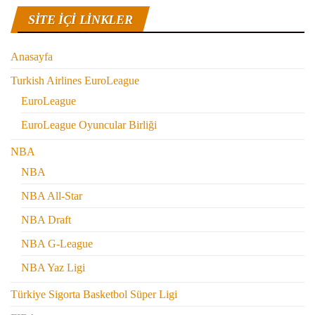
SITE IÇI LINKLER
Anasayfa
Turkish Airlines EuroLeague
EuroLeague
EuroLeague Oyuncular Birliği
NBA
NBA
NBA All-Star
NBA Draft
NBA G-League
NBA Yaz Ligi
Türkiye Sigorta Basketbol Süper Ligi