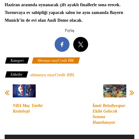
Haziran arasında oynanacak çift ayaklı finallerle sona erecek.
Turnuvaya ev sahipliği yapacak salon ise aynı zamanda Bayern
Munich’in de evi olan Audi Dome olacak.
Paylaş
Kategori
Almanya easyCredit BBL
Etiketler
almanya easyCredit BBL
NBA Maç Tarihi
İzmit Belediyespor
Kesinleşti
Ekibi Gelecek
Sezona
Hazırlanıyor
Video