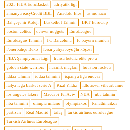
2025 FIBA EuroBasket
adriyatik ligi
almanya easyCredit BBL
Anadolu Efes
as monaco
Bahçeşehir Koleji
Basketbol Tahmin
BKT EuroCup
boston celtics
denver nuggets
EuroLeague
Euroleague Tahmin
FC Barcelona
fc bayern munich
Fenerbahçe Beko
fersu yahyabeyoğlu köşesi
FIBA Şampiyonlar Ligi
fransa betclic elite pro a
golden state warriors
hazırlık maçları
houston rockets
iddaa tahmin
iddaa tahmini
ispanya liga endesa
italya lega basket serie A
Kızıl Yıldız
ldlc asvel villeurbanne
los angeles lakers
Maccabi Tel Aviv
NBA
nba tahmin
nba tahmini
olimpia milano
olympiakos
Panathinaikos
partizan
Real Madrid
tofaş
turkis airlines euroleague
Turkish Airlines Euroleague