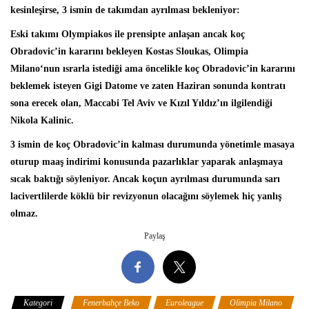
kesinleşirse, 3 ismin de takımdan ayrılması bekleniyor:
Eski takımı
Olympiakos
ile prensipte anlaşan ancak koç
Obradovic’in kararını bekleyen
Kostas Sloukas
,
Olimpia
Milano
‘nun ısrarla istediği ama öncelikle koç Obradovic’in kararını
beklemek isteyen
Gigi Datome
ve zaten Haziran sonunda kontratı
sona erecek olan, Maccabi Tel Aviv ve Kızıl Yıldız’ın ilgilendiği
Nikola Kalinic
.
3 ismin de koç Obradovic’in kalması durumunda yönetimle masaya
oturup maaş indirimi konusunda pazarlıklar yaparak anlaşmaya
sıcak baktığı söyleniyor. Ancak koçun ayrılması durumunda sarı
lacivertlilerde köklü bir revizyonun olacağını söylemek hiç yanlış
olmaz.
Paylaş
Kategori
Fenerbahçe Beko
Euroleague
Olimpia Milano