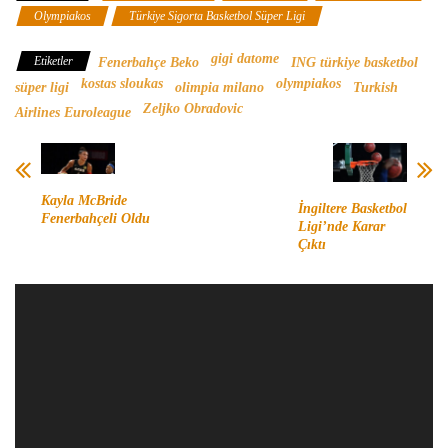
Olympiakos
Türkiye Sigorta Basketbol Süper Ligi
gigi datome
Etiketler
Fenerbahçe Beko
ING türkiye basketbol
kostas sloukas
olympiakos
süper ligi
olimpia milano
Turkish
Zeljko Obradovic
Airlines Euroleague
Kayla McBride
İngiltere Basketbol
Fenerbahçeli Oldu
Ligi’nde Karar
Çıktı
Video
oynatıcı