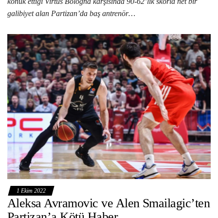
konuk ettiği Virtus Bologna karşısında 90-62’lik skorla net bir
galibiyet alan Partizan’da baş antrenör…
1 Ekim 2022
Aleksa Avramovic ve Alen Smailagic’ten
Partizan’a Kötü Haber