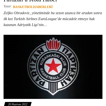
Yazar:
BASKETBOLHABERLERI
Zeljko Obradovic, yönetiminde bu sezon uzunca bir aradan sonra
ilk kez Turkish Airlines EuroLeague’de mücadele etmeye hak
kazanan Adriyatik Ligi’nin…
20 Haziran 2022