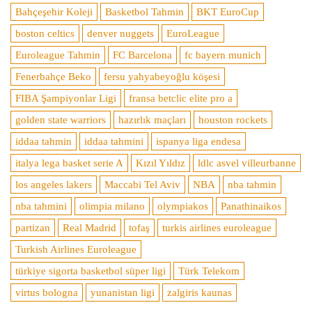
Bahçeşehir Koleji
Basketbol Tahmin
BKT EuroCup
boston celtics
denver nuggets
EuroLeague
Euroleague Tahmin
FC Barcelona
fc bayern munich
Fenerbahçe Beko
fersu yahyabeyoğlu köşesi
FIBA Şampiyonlar Ligi
fransa betclic elite pro a
golden state warriors
hazırlık maçları
houston rockets
iddaa tahmin
iddaa tahmini
ispanya liga endesa
italya lega basket serie A
Kızıl Yıldız
ldlc asvel villeurbanne
los angeles lakers
Maccabi Tel Aviv
NBA
nba tahmin
nba tahmini
olimpia milano
olympiakos
Panathinaikos
partizan
Real Madrid
tofaş
turkis airlines euroleague
Turkish Airlines Euroleague
türkiye sigorta basketbol süper ligi
Türk Telekom
virtus bologna
yunanistan ligi
zalgiris kaunas