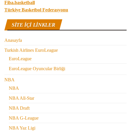
Fiba.basketball
Türkiye Basketbol Federasyonu
SITE IÇI LINKLER
Anasayfa
Turkish Airlines EuroLeague
EuroLeague
EuroLeague Oyuncular Birliği
NBA
NBA
NBA All-Star
NBA Draft
NBA G-League
NBA Yaz Ligi