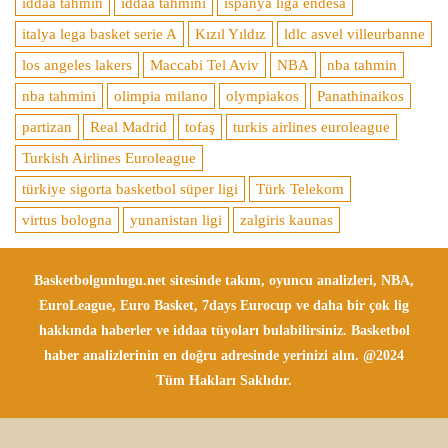
iddaa tahmin
iddaa tahmini
ispanya liga endesa
italya lega basket serie A
Kızıl Yıldız
ldlc asvel villeurbanne
los angeles lakers
Maccabi Tel Aviv
NBA
nba tahmin
nba tahmini
olimpia milano
olympiakos
Panathinaikos
partizan
Real Madrid
tofaş
turkis airlines euroleague
Turkish Airlines Euroleague
türkiye sigorta basketbol süper ligi
Türk Telekom
virtus bologna
yunanistan ligi
zalgiris kaunas
Basketbolgunlugu.net sitesinde takım, oyuncu analizleri, NBA,
EuroLeague, Euro Basket, 7days Eurocup ve daha bir çok lig
hakkında haberler ve iddaa tüyoları bulabilirsiniz. Basketbol
haber analizlerinin en doğru adresinde yerinizi alın. @2024
Tüm Hakları Saklıdır.