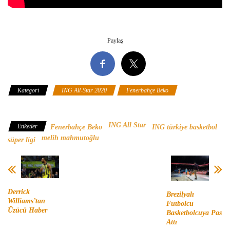
Paylaş
Kategori
ING All-Star 2020
Fenerbahçe Beko
Türkiye
Sigorta Basketbol Süper Ligi
ING All Star
Etiketler
Fenerbahçe Beko
ING türkiye basketbol
melih mahmutoğlu
süper ligi
Derrick
Brezilyalı
Williams’tan
Futbolcu
Üzücü Haber
Basketbolcuya Pas
Attı