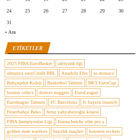
24
25
26
27
28
29
30
31
« Ara
ETIKETLER
2025 FIBA EuroBasket
adriyatik ligi
almanya easyCredit BBL
Anadolu Efes
as monaco
Bahçeşehir Koleji
Basketbol Tahmin
BKT EuroCup
boston celtics
denver nuggets
EuroLeague
Euroleague Tahmin
FC Barcelona
fc bayern munich
Fenerbahçe Beko
fersu yahyabeyoğlu köşesi
FIBA Şampiyonlar Ligi
fransa betclic elite pro a
golden state warriors
hazırlık maçları
houston rockets