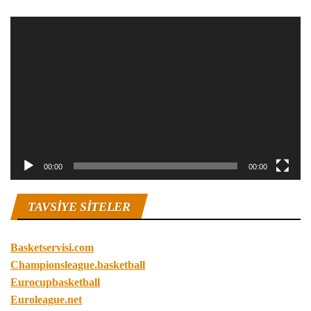
Video
oynatıcı
00:00
00:00
TAVSIYE SITELER
Basketservisi.com
Championsleague.basketball
Eurocupbasketball
Euroleague.net