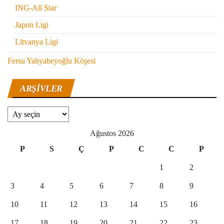
ING-All Star
Japon Ligi
Litvanya Ligi
Fersu Yahyabeyoğlu Köşesi
ARŞIVLER
Arşivler
Ağustos 2026
P
S
Ç
P
C
C
P
1
2
3
4
5
6
7
8
9
10
11
12
13
14
15
16
17
18
19
20
21
22
23