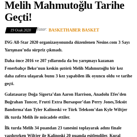
Melih Mahmutoğlu Tarihe
Geçti!
Yazar:
BASKETHABER BASKET
19 Ocak 2020
ING All-Star 2020
organizasyonunda düzenlenen Nesine.com 3 Sayı
Yarışması’nda sürpriz çıkmadı.
Daha önce 2016 ve 207 yıllarında da bu yarışmayı kazanan
Fenerbahçe Beko
‘nun keskin şutörü
Melih Mahmutoğlu
bir kez
daha zafera ulaşarak bunu 3 kez yapabilen ilk oyuncu oldu ve tarihe
geçti.
Galatasaray Doğa Sigorta’dan Aaron Harrison, Anadolu Efes’den
Buğrahan Tuncer, Frutti Extra Bursaspor’dan Perry Jones,Teksüt
Bandırma’dan Tyler Kalinoski ve Türk Telekom’dan Kyle Wiltjer
ilk turda Melih ile mücadele ettiler.
İlk turda Melih 34 puandan 23 tanesini toplayarak adını finale
yazdırırken Wiltjer ile Kalinoski 20 puanda eşitlendiler. Kural