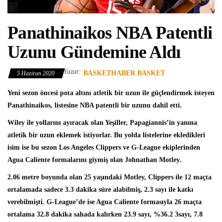
Panathinaikos NBA Patentli
Uzunu Gündemine Aldı
Yazar:
BASKETHABER BASKET
5 Haziran 2020
Yeni sezon öncesi pota altını atletik bir uzun ile güçlendirmek isteyen
Panathinaikos
, listesine NBA patentli bir uzunu dahil etti.
Wiley ile yollarını ayıracak olan Yeşiller, Papagiannis’in yanına
atletik bir uzun eklemek istiyorlar. Bu yolda listelerine ekledikleri
isim ise bu sezon
Los Angeles Clippers
ve G-League ekiplerinden
Agua Caliente formalarını giymiş olan
Johnathan Motley
.
2.06 metre boyunda olan 25 yaşındaki Motley, Clippers ile 12 maçta
ortalamada sadece 3.3 dakika süre alabilmiş, 2.3 sayı ile katkı
verebilmişti. G-League’de ise Agua Caliente formasıyla 26 maçta
ortalama 32.8 dakika sahada kalırken 23.9 sayı, %36.2 3sayı, 7.8