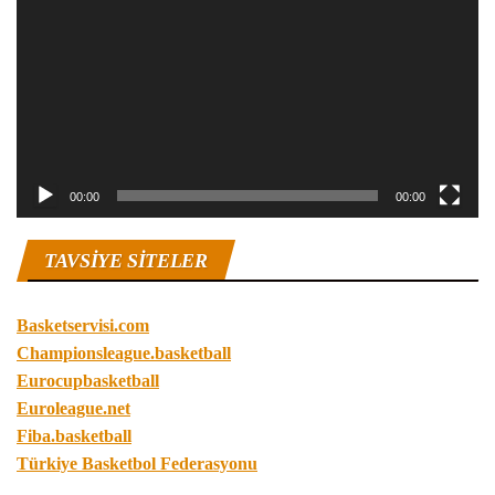
00:00
00:00
TAVSIYE SITELER
Basketservisi.com
Championsleague.basketball
Eurocupbasketball
Euroleague.net
Fiba.basketball
Türkiye Basketbol Federasyonu