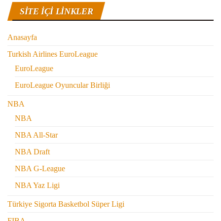
SITE IÇI LINKLER
Anasayfa
Turkish Airlines EuroLeague
EuroLeague
EuroLeague Oyuncular Birliği
NBA
NBA
NBA All-Star
NBA Draft
NBA G-League
NBA Yaz Ligi
Türkiye Sigorta Basketbol Süper Ligi
FIBA