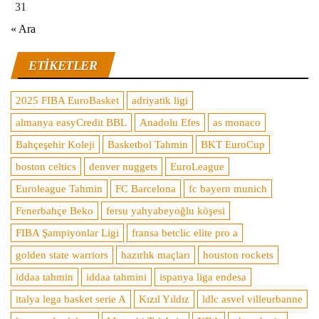
31
« Ara
ETIKETLER
2025 FIBA EuroBasket
adriyatik ligi
almanya easyCredit BBL
Anadolu Efes
as monaco
Bahçeşehir Koleji
Basketbol Tahmin
BKT EuroCup
boston celtics
denver nuggets
EuroLeague
Euroleague Tahmin
FC Barcelona
fc bayern munich
Fenerbahçe Beko
fersu yahyabeyoğlu köşesi
FIBA Şampiyonlar Ligi
fransa betclic elite pro a
golden state warriors
hazırlık maçları
houston rockets
iddaa tahmin
iddaa tahmini
ispanya liga endesa
italya lega basket serie A
Kızıl Yıldız
ldlc asvel villeurbanne