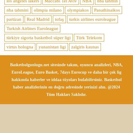
los angeles lakers
Maccabi Tel Aviv
NBA
nba tahmin
nba tahmini
olimpia milano
olympiakos
Panathinaikos
partizan
Real Madrid
tofaş
turkis airlines euroleague
Turkish Airlines Euroleague
türkiye sigorta basketbol süper ligi
Türk Telekom
virtus bologna
yunanistan ligi
zalgiris kaunas
Basketbolgunlugu.net sitesinde takım, oyuncu analizleri, NBA,
EuroLeague, Euro Basket, 7days Eurocup ve daha bir çok lig
hakkında haberler ve iddaa tüyoları bulabilirsiniz. Basketbol
haber analizlerinin en doğru adresinde yerinizi alın. @2024
Tüm Hakları Saklıdır.