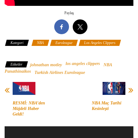
Paylaş
Kategori
NBA
Euroleague
Los Angeles Clippers
Panathinaikos
los angeles clippers
Etiketler
johnathan motley
NBA
Panathinaikos
Turkish Airlines Euroleague
RESMİ: NBA’den
NBA Maç Tarihi
Müjdeli Haber
Kesinleşti
Geldi!
Video
oynatıcı