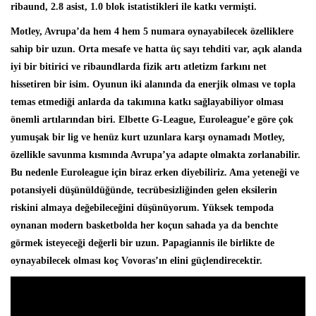
ribaund, 2.8 asist, 1.0 blok istatistikleri ile katkı vermişti.
Motley, Avrupa’da hem 4 hem 5 numara oynayabilecek özelliklere
sahip bir uzun. Orta mesafe ve hatta üç sayı tehditi var, açık alanda
iyi bir bitirici ve ribaundlarda fizik artı atletizm farkını net
hissetiren bir isim. Oyunun iki alanında da enerjik olması ve topla
temas etmediği anlarda da takımına katkı sağlayabiliyor olması
önemli artılarından biri. Elbette G-League, Euroleague’e göre çok
yumuşak bir lig ve henüz kurt uzunlara karşı oynamadı Motley,
özellikle savunma kısmında Avrupa’ya adapte olmakta zorlanabilir.
Bu nedenle Euroleague için biraz erken diyebiliriz. Ama yeteneği ve
potansiyeli düşünüldüğünde, tecrübesizliğinden gelen eksilerin
riskini almaya değebileceğini düşünüyorum. Yüksek tempoda
oynanan modern basketbolda her koçun sahada ya da benchte
görmek isteyeceği değerli bir uzun. Papagiannis ile birlikte de
oynayabilecek olması koç Vovoras’ın elini güçlendirecektir.