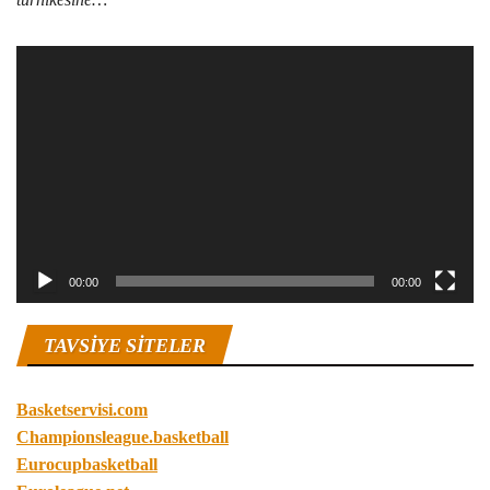
Video
oynatıcı
00:00
00:00
TAVSIYE SITELER
Basketservisi.com
Championsleague.basketball
Eurocupbasketball