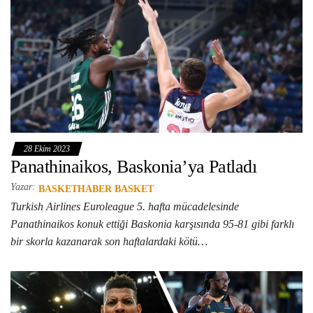
28 Ekim 2023
Panathinaikos, Baskonia’ya Patladı
Yazar:
BASKETHABER BASKET
Turkish Airlines Euroleague 5. hafta mücadelesinde
Panathinaikos konuk ettiği Baskonia karşısında 95-81 gibi farklı
bir skorla kazanarak son haftalardaki kötü…