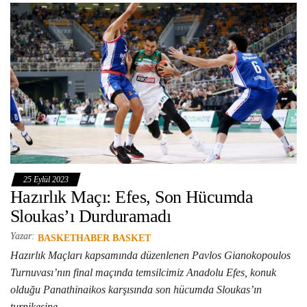
25 Eylül 2023
Hazırlık Maçı: Efes, Son Hücumda
Sloukas’ı Durduramadı
Yazar:
BASKETHABER BASKET
Hazırlık Maçları kapsamında düzenlenen Pavlos Gianokopoulos
Turnuvası’nın final maçında temsilcimiz Anadolu Efes, konuk
olduğu Panathinaikos karşısında son hücumda Sloukas’ın
turnikesine…