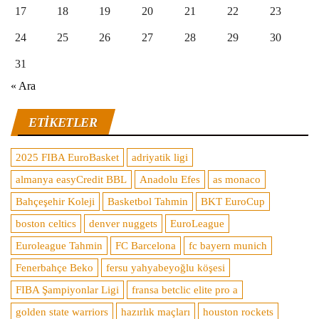
17
18
19
20
21
22
23
24
25
26
27
28
29
30
31
« Ara
ETIKETLER
2025 FIBA EuroBasket
adriyatik ligi
almanya easyCredit BBL
Anadolu Efes
as monaco
Bahçeşehir Koleji
Basketbol Tahmin
BKT EuroCup
boston celtics
denver nuggets
EuroLeague
Euroleague Tahmin
FC Barcelona
fc bayern munich
Fenerbahçe Beko
fersu yahyabeyoğlu köşesi
FIBA Şampiyonlar Ligi
fransa betclic elite pro a
golden state warriors
hazırlık maçları
houston rockets