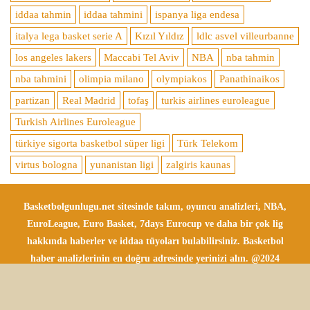
iddaa tahmin
iddaa tahmini
ispanya liga endesa
italya lega basket serie A
Kızıl Yıldız
ldlc asvel villeurbanne
los angeles lakers
Maccabi Tel Aviv
NBA
nba tahmin
nba tahmini
olimpia milano
olympiakos
Panathinaikos
partizan
Real Madrid
tofaş
turkis airlines euroleague
Turkish Airlines Euroleague
türkiye sigorta basketbol süper ligi
Türk Telekom
virtus bologna
yunanistan ligi
zalgiris kaunas
Basketbolgunlugu.net sitesinde takım, oyuncu analizleri, NBA,
EuroLeague, Euro Basket, 7days Eurocup ve daha bir çok lig
hakkında haberler ve iddaa tüyoları bulabilirsiniz. Basketbol
haber analizlerinin en doğru adresinde yerinizi alın. @2024
Tüm Hakları Saklıdır.