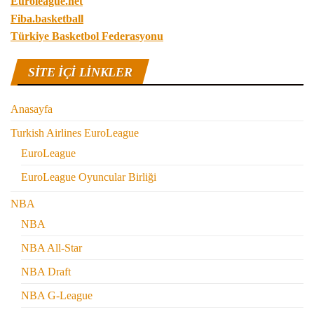
Euroleague.net
Fiba.basketball
Türkiye Basketbol Federasyonu
SITE IÇI LINKLER
Anasayfa
Turkish Airlines EuroLeague
EuroLeague
EuroLeague Oyuncular Birliği
NBA
NBA
NBA All-Star
NBA Draft
NBA G-League