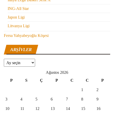
ING-All Star
Japon Ligi
Litvanya Ligi
Fersu Yahyabeyoğlu Köşesi
ARŞIVLER
Arşivler
Ağustos 2026
P
S
Ç
P
C
C
P
1
2
3
4
5
6
7
8
9
10
11
12
13
14
15
16