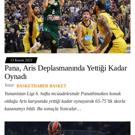
13 Kasım 2023
Pana, Aris Deplasmanında Yettiği Kadar
Oynadı
Yazar:
BASKETHABER BASKET
Yunanistan Ligi 6. hafta mcüadelesinde Panathinaikos konuk
olduğu Aris karşısında yettiği kadar oynayarak 65-75’lik skorla
kazanamyı bildi. Bu sonuçla Yoncalar…