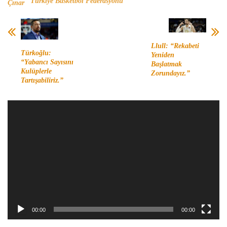
Türkiye Basketbol Federasyonu
Çınar
Llull: “Rekabeti
Türkoğlu:
Yeniden
“Yabancı Sayısını
Başlatmak
Kulüplerle
Zorundayız.”
Tartışabiliriz.”
Video
oynatıcı
00:00
00:00