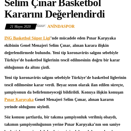
Selim Çınar Basketbol
Kararını Değerlendirdi
Yazar:
ANINDASPOR
21 Mayıs 2020
ING Basketbol Süper Ligi
’nde mücadele eden Pınar Karşıyaka
ekibinin Genel Menajeri
Selim Çınar
, alınan karara ilişkin
değerlendirmede bulundu. Yeni tip koronavirüs salgını sebebiyle
Türkiye’de basketbol liglerinin tescil edilmesinin doğru bir karar
olduğunun da altını çizdi.
Yeni tip koronavirüs salgını sebebiyle Türkiye’de basketbol liglerinin
tescil edilmesine karar verdi. Beyaz sezon olarak ilan edilen süreçte,
şampiyonun da belirlenmeyeceği bildirildi. Konuya ilişkin konuşan
Pınar Karşıyaka
Genel Menajeri Selim Çımar, alınan kararın
yerinde olduğunu söyledi.
Söz konusu şartlarda, bir takıma şampiyonluk verilmiş olsaydı,
takımın şampiyonluğunun yerine Pınar Karşıyaka’nın son saniye