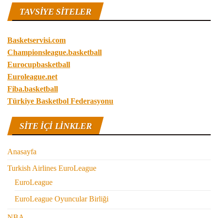
TAVSIYE SITELER
Basketservisi.com
Championsleague.basketball
Eurocupbasketball
Euroleague.net
Fiba.basketball
Türkiye Basketbol Federasyonu
SITE IÇI LINKLER
Anasayfa
Turkish Airlines EuroLeague
EuroLeague
EuroLeague Oyuncular Birliği
NBA