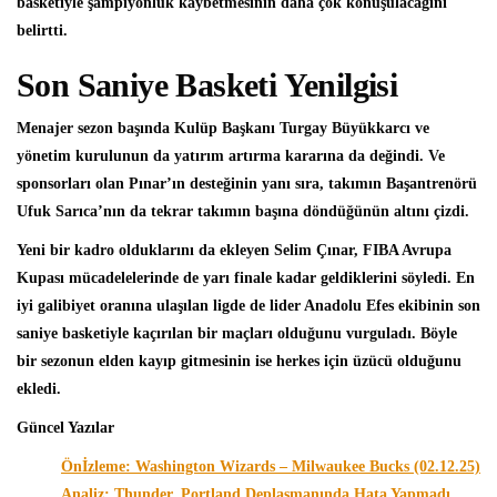
basketiyle şampiyonluk kaybetmesinin daha çok konuşulacağını
belirtti.
Son Saniye Basketi Yenilgisi
Menajer sezon başında Kulüp Başkanı Turgay Büyükkarcı ve
yönetim kurulunun da yatırım artırma kararına da değindi. Ve
sponsorları olan Pınar’ın desteğinin yanı sıra, takımın Başantrenörü
Ufuk Sarıca’nın da tekrar takımın başına döndüğünün altını çizdi.
Yeni bir kadro olduklarını da ekleyen
Selim Çına
r, FIBA Avrupa
Kupası mücadelelerinde de yarı finale kadar geldiklerini söyledi. En
iyi galibiyet oranına ulaşılan ligde de lider Anadolu Efes ekibinin son
saniye basketiyle kaçırılan bir maçları olduğunu vurguladı. Böyle
bir sezonun elden kayıp gitmesinin ise herkes için üzücü olduğunu
ekledi.
Güncel Yazılar
Önİzleme: Washington Wizards – Milwaukee Bucks (02.12.25)
Analiz: Thunder, Portland Deplasmanında Hata Yapmadı