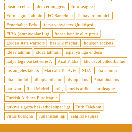
boston celtics
denver nuggets
EuroLeague
Euroleague Tahmin
FC Barcelona
fc bayern munich
Fenerbahçe Beko
fersu yahyabeyoğlu köşesi
FIBA Şampiyonlar Ligi
fransa betclic elite pro a
golden state warriors
hazırlık maçları
houston rockets
iddaa tahmin
iddaa tahmini
ispanya liga endesa
italya lega basket serie A
Kızıl Yıldız
ldlc asvel villeurbanne
los angeles lakers
Maccabi Tel Aviv
NBA
nba tahmin
nba tahmini
olimpia milano
olympiakos
Panathinaikos
partizan
Real Madrid
tofaş
turkis airlines euroleague
Turkish Airlines Euroleague
türkiye sigorta basketbol süper ligi
Türk Telekom
virtus bologna
yunanistan ligi
zalgiris kaunas