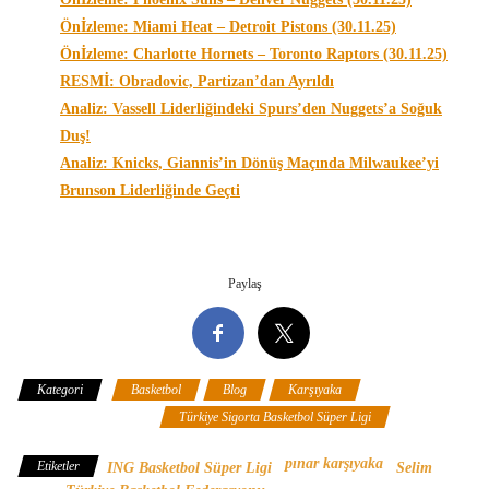
Önİzleme: Miami Heat – Detroit Pistons (30.11.25)
Önİzleme: Charlotte Hornets – Toronto Raptors (30.11.25)
RESMİ: Obradovic, Partizan’dan Ayrıldı
Analiz: Vassell Liderliğindeki Spurs’den Nuggets’a Soğuk
Duş!
Analiz: Knicks, Giannis’in Dönüş Maçında Milwaukee’yi
Brunson Liderliğinde Geçti
Paylaş
Kategori
Basketbol
Blog
Karşıyaka
Türkiye
Basketbol Federasyonu
Türkiye Sigorta Basketbol Süper Ligi
pınar karşıyaka
Etiketler
ING Basketbol Süper Ligi
Selim