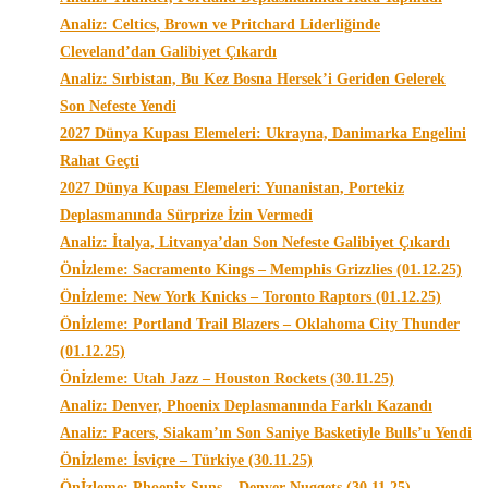
Analiz: Celtics, Brown ve Pritchard Liderliğinde
Cleveland’dan Galibiyet Çıkardı
Analiz: Sırbistan, Bu Kez Bosna Hersek’i Geriden Gelerek
Son Nefeste Yendi
2027 Dünya Kupası Elemeleri: Ukrayna, Danimarka Engelini
Rahat Geçti
2027 Dünya Kupası Elemeleri: Yunanistan, Portekiz
Deplasmanında Sürprize İzin Vermedi
Analiz: İtalya, Litvanya’dan Son Nefeste Galibiyet Çıkardı
Önİzleme: Sacramento Kings – Memphis Grizzlies (01.12.25)
Önİzleme: New York Knicks – Toronto Raptors (01.12.25)
Önİzleme: Portland Trail Blazers – Oklahoma City Thunder
(01.12.25)
Önİzleme: Utah Jazz – Houston Rockets (30.11.25)
Analiz: Denver, Phoenix Deplasmanında Farklı Kazandı
Analiz: Pacers, Siakam’ın Son Saniye Basketiyle Bulls’u Yendi
Önİzleme: İsviçre – Türkiye (30.11.25)
Önİzleme: Phoenix Suns – Denver Nuggets (30.11.25)