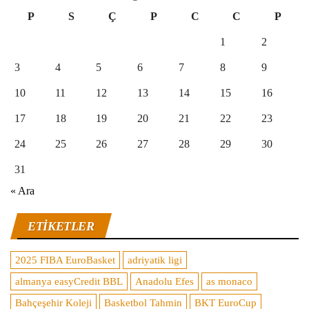
P
S
Ç
P
C
C
P
1
2
3
4
5
6
7
8
9
10
11
12
13
14
15
16
17
18
19
20
21
22
23
24
25
26
27
28
29
30
31
« Ara
ETIKETLER
2025 FIBA EuroBasket
adriyatik ligi
almanya easyCredit BBL
Anadolu Efes
as monaco
Bahçeşehir Koleji
Basketbol Tahmin
BKT EuroCup